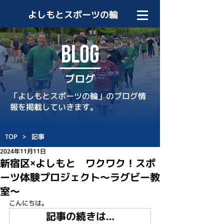
よしもとスポーツの輪
BLOG
ブログ
「よしもとスポーツの輪」のブログ情
報を掲載していきます。
TOP
>
記事
2024年11月11日
新宿区×よしもと ワクワク！スポ
ーツ体験プロジェクト～ラグビー教
室～
こんにちは。
記事の続きは…