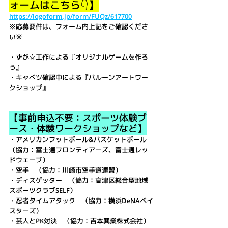
ォームはこちら👇】
https://logoform.jp/form/FUQz/617700
※応募要件は、フォーム内上記をご確認くださ
い※
・ずが☆工作による『オリジナルゲームを作ろ
う』
・キャベツ確認中による『バルーンアートワー
クショップ』
【事前申込不要：スポーツ体験ブ
ース・体験ワークショップなど】
・
アメリカンフットボール&バスケットボール　
（協力：富士通フロンティアーズ、富士通レッ
ドウェーブ）
・空手　（協力：川崎市空手道連盟）
・ディスゲッター　（協力：高津区総合型地域
スポーツクラブSELF）
・忍者タイムアタック　（協力：横浜DeNAベイ
スターズ）
・芸人とPK対決　（協力：吉本興業株式会社）