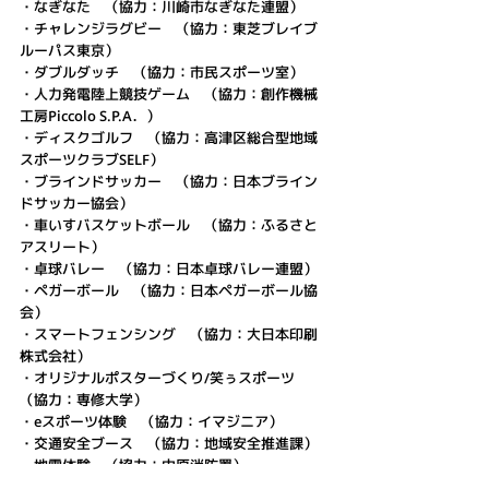
・なぎなた　（協力：川崎市なぎなた連盟）
・チャレンジラグビー　（協力：東芝ブレイブ
ルーパス東京）
・ダブルダッチ　（協力：市民スポーツ室）
・人力発電陸上競技ゲーム　（協力：創作機械
工房Piccolo S.P.A．）
・ディスクゴルフ　（協力：高津区総合型地域
スポーツクラブSELF）
・ブラインドサッカー　（協力：日本ブライン
ドサッカー協会）
・車いすバスケットボール　（協力：ふるさと
アスリート）
・卓球バレー　（協力：日本卓球バレー連盟）
・ペガーボール　（協力：日本ペガーボール協
会）
・スマートフェンシング　（協力：大日本印刷
株式会社）
・オリジナルポスターづくり/笑ぅスポーツ　
（協力：専修大学）
・eスポーツ体験　（協力：イマジニア）
・交通安全ブース　（協力：地域安全推進課）
・地震体験　（協力：中原消防署）
・ふうせんバレーボール　（協力：一般社団法