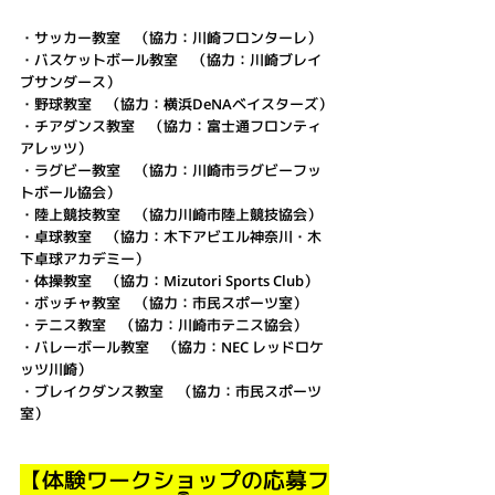
・サッカー教室　（協力：川崎
フロンターレ
）
・バスケットボール教室　（協力：川崎ブレイ
ブサンダース）
・野球教室　（協力：横浜DeNAベイスターズ）
・チアダンス教室　（協力：富士通フロンティ
アレッツ）
・ラグビー教室　（協力：川崎市ラグビーフッ
トボール協会）
・陸上競技教室　（協力
川崎市陸上競技協会
）
・卓球教室　（協力：
木下アビエル神奈川・木
下卓球アカデミー
）
・体操教室　（
協力：Mizutori Sports Club
）
・ボッチャ教室　（協力：市民スポーツ室）
・テニス教室　（協力：
川崎市テニス協会
）
・バレーボール教室　（
協力：NEC レッドロケ
ッツ川崎
）
・
ブレイクダンス教室　（協力：市民スポーツ
室）
【体験ワークショップの応募フ