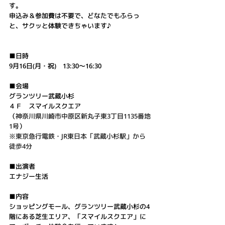
す。
申込み＆参加費は不要で、どなたでもふらっ
と、サクッと体験できちゃいます♪
■日時
9月16日(月・祝)　13:30～16:30
■会場
グランツリー武蔵小杉
４Ｆ　スマイルスクエア
（
神奈川県川崎市中原区新丸子東3丁目1135番地
1号
）
※東京急行電鉄・JR東日本「武蔵小杉駅」から
徒歩4分
■出演者
エナジー生活
■内容
ショッピングモール、グランツリー武蔵小杉の4
階にある芝生エリア、「スマイルスクエア」に