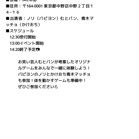
■住所：
〒164-0001 東京都中野区中野２丁目１
４−１６
■出演者：ノリ（パピヨン）むとパン、青木マ
ッチョ（かけおち）
■スケジュール
　12:30受付開始
　13:00イベント開始
　14:20終了予定📷
お笑い芸人むとパンが考案したオリジナ
ルゲームをみんなで一緒に体験しよう！
パピヨンのノリとかけおち青木マッチョ
も参加！体を動かすゲームも準備中！
ぜひご参加ください💪