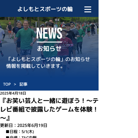
よしもとスポーツの輪
NEWS
お知らせ
「よしもとスポーツの輪」のお知らせ
情報を掲載していきます。
TOP
>
記事
2025年4月18日
『お笑い芸人と一緒に遊ぼう！～テ
レビ番組で披露したゲームを体験！
～』
更新日：
2025年6月19日
■日程：5/1(木)
■会場：TAC中野　