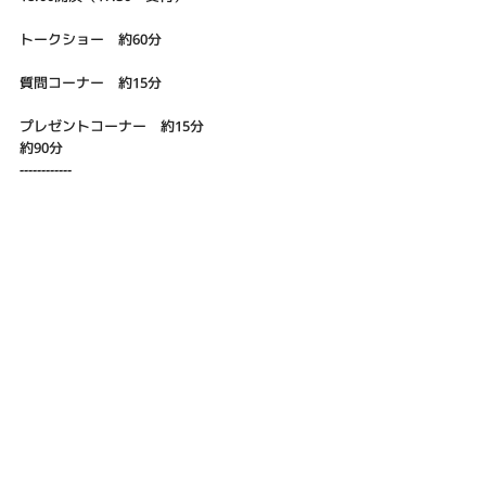
トークショー 約60分
質問コーナー 約15分
プレゼントコーナー 約15分
約90分
------------
・FANYチケット
販売ページ：
https://ticket.fany.lol/reception/31615
NEWS
最新記事
すべて表示